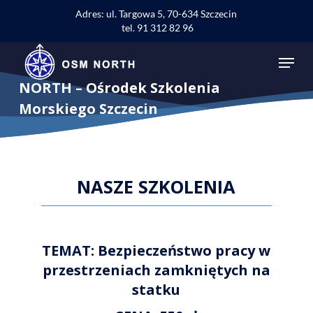
Skip
Adres: ul. Targowa 5, 70-634 Szczecin
to
tel. 91 312 82 96
main
content
Menu
NORTH – Ośrodek Szkolenia
Morskiego Szczecin
NASZE SZKOLENIA
TEMAT: Bezpieczeństwo pracy w
przestrzeniach zamkniętych na
statku