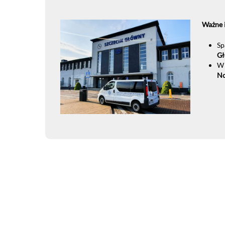
Ważne 
Sp
Gł
W 
No