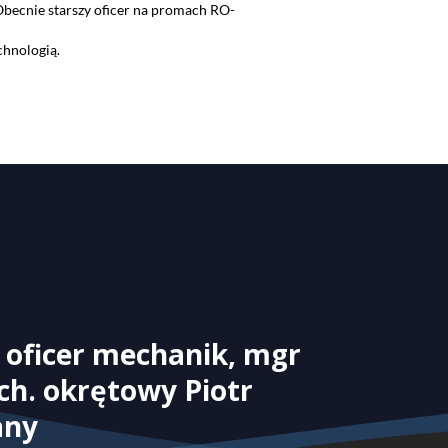
 Obecnie starszy oficer na promach RO-
chnologią.
 oficer mechanik, mgr
ch. okrętowy Piotr
any