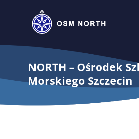
Skip
to
main
content
NORTH – Ośrodek Sz
Morskiego Szczecin