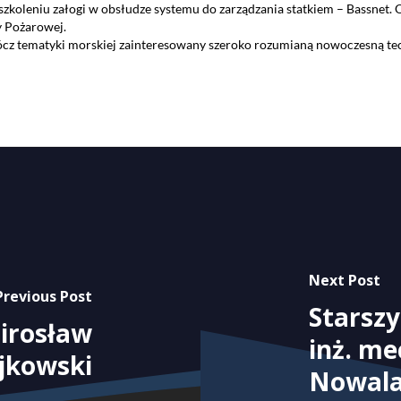
 szkoleniu załogi w obsłudze systemu do zarządzania statkiem – Bassnet.
y Pożarowej.
rócz tematyki morskiej zainteresowany szeroko rozumianą nowoczesną te
Next Post
Previous Post
Starszy
Mirosław
inż. me
jkowski
Nowal