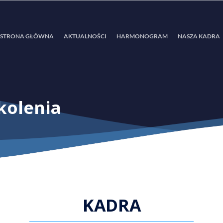
STRONA GŁÓWNA
AKTUALNOŚCI
HARMONOGRAM
NASZA KADRA
kolenia
KADRA